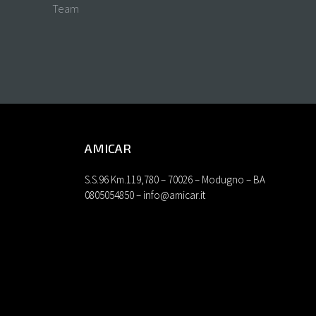
Team
AMICAR
S.S.96 Km.119,780 – 70026 – Modugno – BA
0805054850 – info@amicar.it