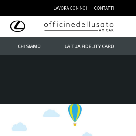
LAVORA CON NOI
CONTATTI
CHI SIAMO
LA TUA FIDELITY CARD
20.000
Auto usate da €20.000 a €40.000