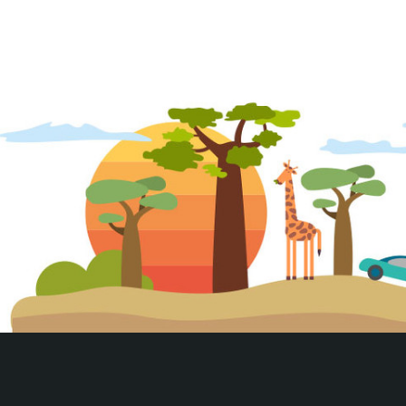
Ritorna all’
Homepage
o 
VALUTA IL TUO USATO