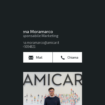
Elena Moramarco
Responsabile Marketing
elena.moramarco@amicar.it
080 5054821
Mail
Chiama