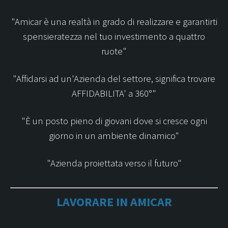
LA TUA FIDELITY CARD
"Amicar è una realtà in grado di realizzare e garantirti
spensieratezza nel tuo investimento a quattro
ruote"
LAVORA CON NOI
"Affidarsi ad un'Azienda del settore, significa trovare
CONTATTI
AFFIDABILITA' a 360°"
"È un posto pieno di giovani dove si cresce ogni
Contattaci con WhatsApp
YouTube
LinkedIn
giorno in un ambiente dinamico"
"Azienda proiettata verso il futuro"
LAVORARE IN AMICAR