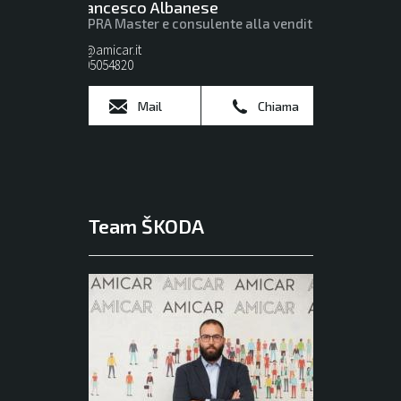
Francesco Albanese
CUPRA Master e consulente alla vendita
lisi@amicar.it
0805054820
Mail
Chiama
Team ŠKODA