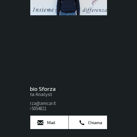
Fabio Sforza
Data Analyst
sforza@amicar.it
080 5054821
Mail
Chiama