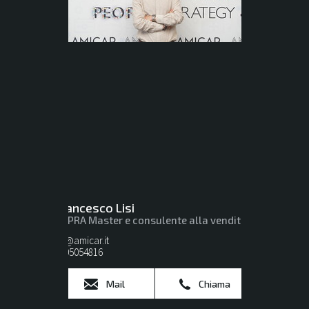
Francesco Lisi
CUPRA Master e consulente alla vendita
lisi@amicar.it
0805054816
Mail
Chiama