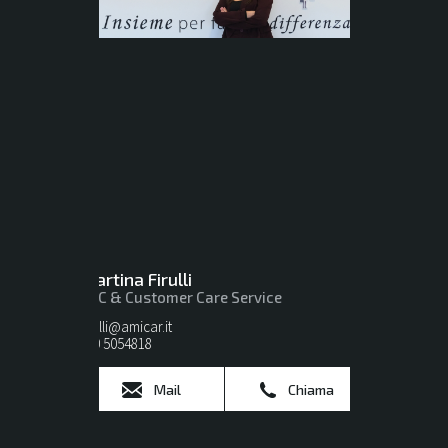
Martina Firulli
BDC & Customer Care Service
firulli@amicar.it
080 5054818
Mail
Chiama