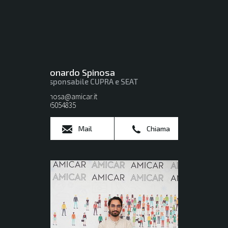
Leonardo Spinosa
Responsabile CUPRA e SEAT
spinosa@amicar.it
0805054835
Mail
Chiama