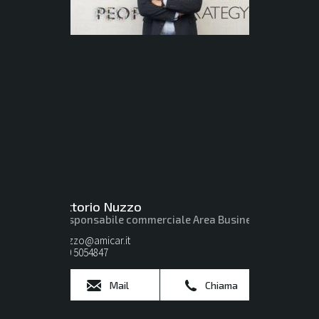
Vittorio Nuzzo
Responsabile commerciale Area Business
Nuzzo@amicar.it
080 5054847
Mail
Chiama