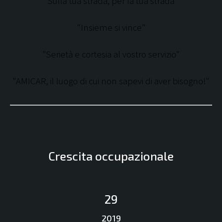
"Sulla tua strada, per la tua strada"
"Insieme si vince"
"Serietà e cortesia al vostro servizio"
"AMICAR, il luogo di cui non sapevi di aver bisogno!"
Crescita occupazionale
29
2019