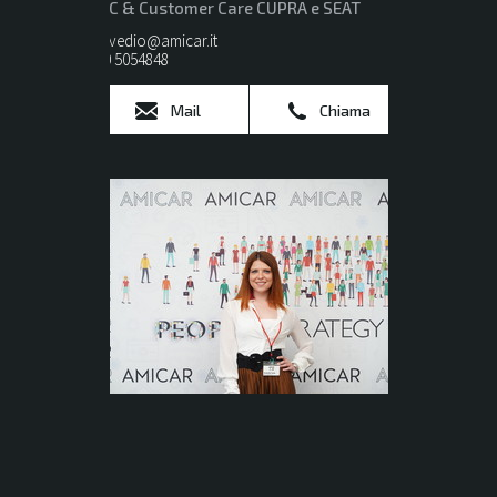
BDC & Customer Care CUPRA e SEAT
servedio@amicar.it
080 5054848
Mail
Chiama