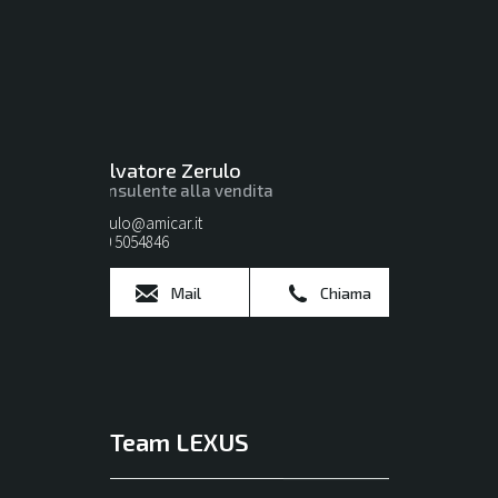
Salvatore Zerulo
Consulente alla vendita
zerulo@amicar.it
080 5054846
Mail
Chiama
Team LEXUS