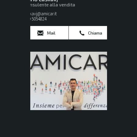
Consulente alla vendita
laskavj@amicar.it
080 5054824
Mail
Chiama