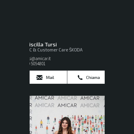
Priscilla Tursi
BDC & Customer Care ŠKODA
tursi@amicar.it
080 5054801
Mail
Chiama