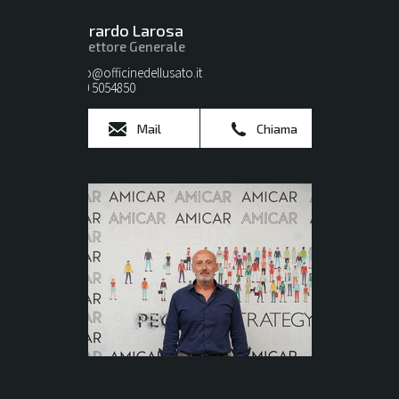
Gerardo Larosa
Direttore Generale
info@officinedellusato.it
080 5054850
Mail
Chiama