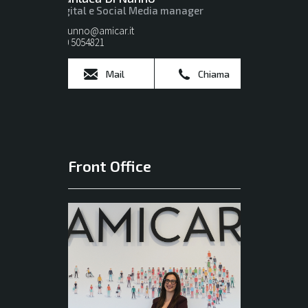
Digital e Social Media manager
dinunno@amicar.it
080 5054821
Mail
Chiama
Front Office