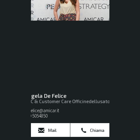
Angela De Felice
BDC & Customer Care Officinedellusato
defelice@amicar.it
080 5054850
Mail
Chiama