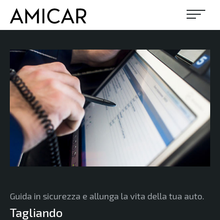
IL NOSTRO USATO
PROMOZIONI
NOLEGGIO
NEWS ED EVENTI
OFFICINA
Guida in sicurezza e allunga la vita della tua auto.
CHI SIAMO
Tagliando