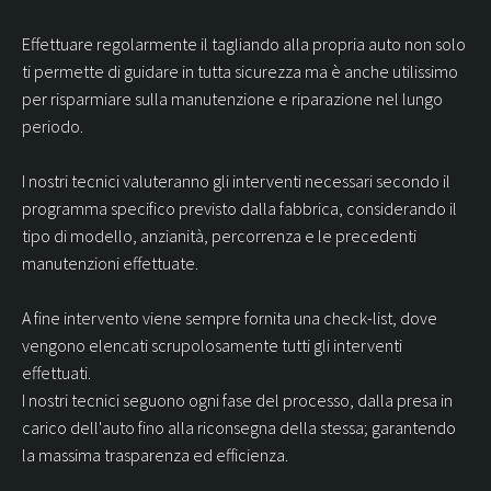
LA TUA FIDELITY CARD
Effettuare regolarmente il tagliando alla propria auto non solo
ti permette di guidare in tutta sicurezza ma è anche utilissimo
per risparmiare sulla manutenzione e riparazione nel lungo
LAVORA CON NOI
periodo.
CONTATTI
I nostri tecnici valuteranno gli interventi necessari secondo il
programma specifico previsto dalla fabbrica, considerando il
tipo di modello, anzianità, percorrenza e le precedenti
Contattaci con WhatsApp
YouTube
LinkedIn
manutenzioni effettuate.
A fine intervento viene sempre fornita una check-list, dove
vengono elencati scrupolosamente tutti gli interventi
effettuati.
I nostri tecnici seguono ogni fase del processo, dalla presa in
carico dell'auto fino alla riconsegna della stessa; garantendo
la massima trasparenza ed efficienza.