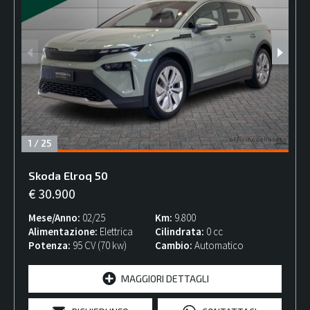
1
/
25
Skoda
Elroq
50
€ 30.900
Mese/Anno
02/25
Km
9.800
Alimentazione
Elettrica
Cilindrata
0 cc
Potenza
95 CV (70 kw)
Cambio
Automatico
MAGGIORI DETTAGLI