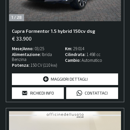
Carburante
1
/
28
Cambio
Cupra
Formentor
1.5 hybrid 150cv dsg
Carrozzeria
€ 33.900
Mese/Anno
03/25
Km
29.014
Km fino a
Alimentazione
Ibrida
Cilindrata
1.498 cc
Benzina
Cambio
Automatico
Potenza
150 CV (110 kw)
Anno immatricolazione dal
MAGGIORI DETTAGLI
Prezzo da
RICHIEDI INFO
CONTATTACI
Prezzo fino a
Per neopatentati