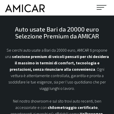
IL NOSTRO USATO
Auto usate Bari da 20000 euro
Selezione Premium da AMICAR
PROMOZIONI
Se cerchi auto usate a Bari da 20000 euro, AMICAR ti propone
una
selezione premium di veicoli pensati per chi desidera
NOLEGGIO
il massimo in termini di comfort, tecnologia e
prestazioni, senza rinunciare alla convenienza
. Ogni
NEWS ED EVENTI
vettura è attentamente controllata, garantita e pronta a
soddisfare le tue esigenze, sia per l’uso quotidiano che per
viaggi lunghi o lavoro.
OFFICINA
Nel nostro showroom e sul sito trovi auto recenti, ben
CHI SIAMO
accessoriate e con
chilometraggio certificato
,
appartenenti ai marchi più affidabili come
Volkswagen,