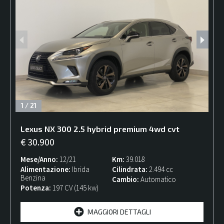
1
/
21
Lexus
NX
300 2.5 hybrid premium 4wd cvt
€ 30.900
Mese/Anno
12/21
Km
39.018
Alimentazione
Ibrida
Cilindrata
2.494 cc
Benzina
Cambio
Automatico
Potenza
197 CV (145 kw)
MAGGIORI DETTAGLI