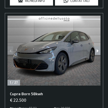
RICHIEDI INFO
CONTATTACI
1
/
27
Cupra
Born
58kwh
€ 22.500