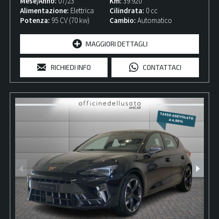
Mese/Anno
07/23
Km
39.920
Alimentazione
Elettrica
Cilindrata
0 cc
Potenza
95 CV (70 kw)
Cambio
Automatico
MAGGIORI DETTAGLI
RICHIEDI INFO
CONTATTACI