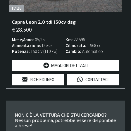
1
/
26
Cupra
Leon
2.0 tdi 150cv dsg
€ 28.500
Mese/Anno
05/25
Km
22.596
Alimentazione
Diesel
Cilindrata
1.968 cc
Potenza
150 CV (110 kw)
Cambio
Automatico
MAGGIORI DETTAGLI
RICHIEDI INFO
CONTATTACI
NON C'È LA VETTURA CHE STAI CERCANDO?
Nessun problema, potrebbe essere disponibile
a breve!